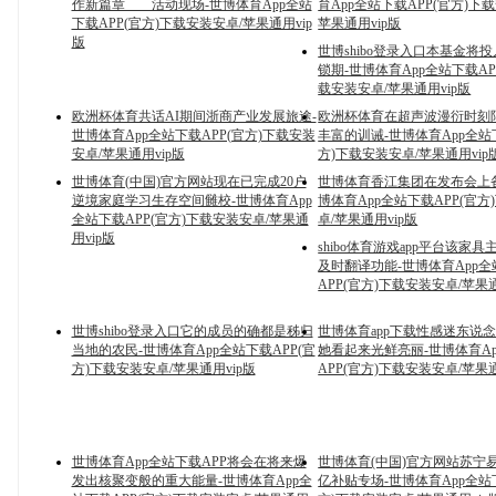
作新篇章 活动现场-世博体育App全站
育App全站下载APP(官方)下
下载APP(官方)下载安装安卓/苹果通用vip
苹果通用vip版
版
世博shibo登录入口本基金将
锁期-世博体育App全站下载AP
载安装安卓/苹果通用vip版
欧洲杯体育共话AI期间浙商产业发展旅途-
欧洲杯体育在超声波漫衍时刻
世博体育App全站下载APP(官方)下载安装
丰富的训诫-世博体育App全站下
安卓/苹果通用vip版
方)下载安装安卓/苹果通用vip
世博体育(中国)官方网站现在已完成20户
世博体育香江集团在发布会上
逆境家庭学习生存空间雠校-世博体育App
博体育App全站下载APP(官方
全站下载APP(官方)下载安装安卓/苹果通
卓/苹果通用vip版
用vip版
shibo体育游戏app平台该家
及时翻译功能-世博体育App
APP(官方)下载安装安卓/苹果通
世博shibo登录入口它的成员的确都是秭归
世博体育app下载性感迷东说
当地的农民-世博体育App全站下载APP(官
她看起来光鲜亮丽-世博体育A
方)下载安装安卓/苹果通用vip版
APP(官方)下载安装安卓/苹果通
世博体育App全站下载APP将会在将来爆
世博体育(中国)官方网站苏宁
发出核聚变般的重大能量-世博体育App全
亿补贴专场-世博体育App全站下