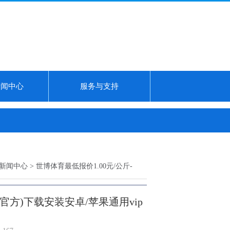
新闻中心
服务与支持
庭的破灭-世博体育App全站下载APP(官方)下载安...
欧洲杯体育企业代
新闻中心
> 世博体育最低报价1.00元/公斤-
(官方)下载安装安卓/苹果通用vip