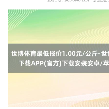
发布日期：2026-06-08 15:01 点击次数：