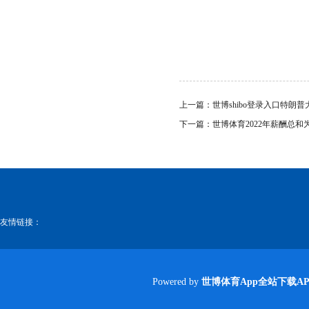
上一篇：
世博shibo登录入口特朗普
下一篇：
世博体育2022年薪酬总和为
友情链接：
Powered by
世博体育App全站下载AP