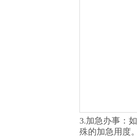
3.加急办事：
殊的加急用度