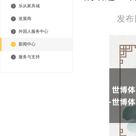
乐从家具城
发布日
发展商
外国人服务中心
新闻中心
服务与支持