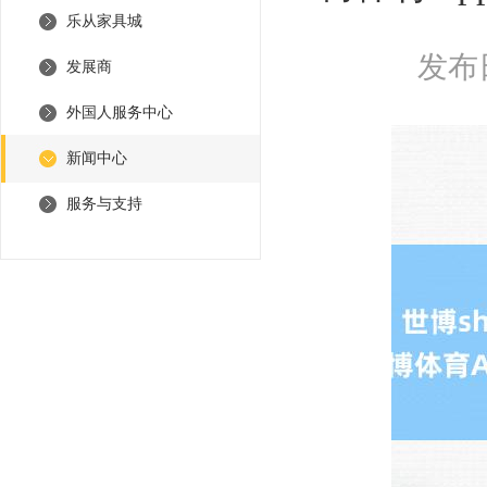
乐从家具城
发布日
发展商
外国人服务中心
新闻中心
服务与支持