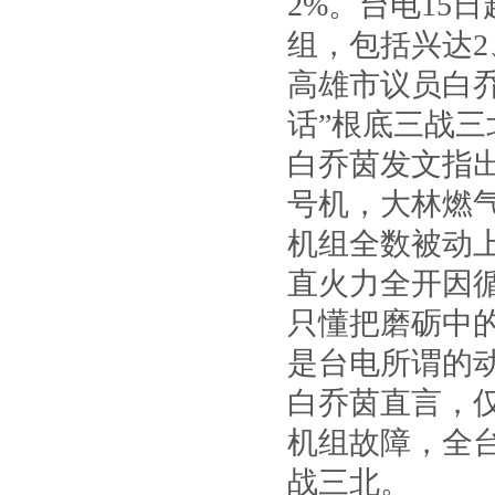
2%。台电15
组，包括兴达2
高雄市议员白
话”根底三战三
白乔茵发文指出
号机，大林燃气
机组全数被动
直火力全开因
只懂把磨砺中
是台电所谓的
白乔茵直言，
机组故障，全
战三北。