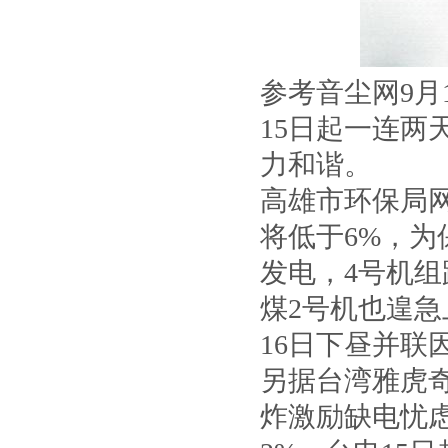
参考音尘网9月
15日起一连两
力和谐。
高雄市环保局网
将低于6%，为
发电，4号机组
煤2号机也遑急
16日下昼并联
另据台湾雅虎奇
炸激励缺电忧虑