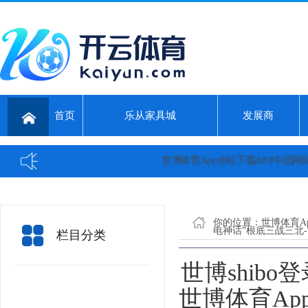
首页
乐从家具城
发展商
世博体育App全站下载APP中国网财经记者了
你的位置：
世博体育A
电神话”根底三战三北-
栏目分类
世博shib
世博体育Ap