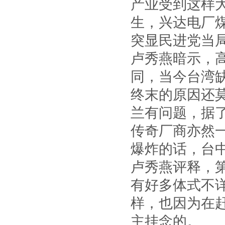
产业受到这样
生，兴达电厂煤
突显民进党当
卢秀燕暗示，
同，当今台湾
终末的原因还
兰有问题，据
传奇厂商亦然
爆炸的话，台
卢秀燕评释，
有好多体式不
样，也因为在
主挂念的。