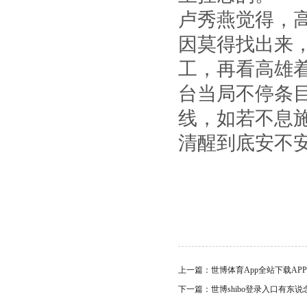
卢秀燕觉得，
因莫得找出来
工，再看高雄
台当局不停条
线，如若不息
清醒到底安不
上一篇：
世博体育App全站下载AP
下一篇：
世博shibo登录入口有东说