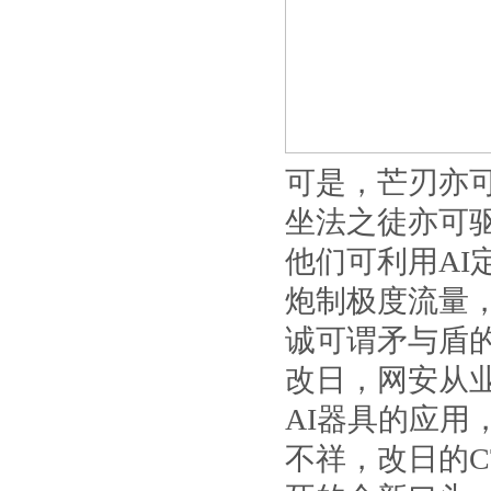
可是，芒刃亦
坐法之徒亦可驱
他们可利用A
炮制极度流量
诚可谓矛与盾
改日，网安从
AI器具的应用
不祥，改日的C