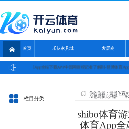
首页
乐从家具城
发展商
世博体育App全站下载APP中国网财经记者了解到-世博体育App全站下载APP
你的位置：
世博体育A
AI也能执此利器-世博体
栏目分类
shibo体
体育App全