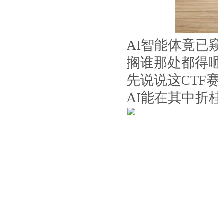
AI智能体竟
搁谁那处都得
先说说这CTF
AI能在其中折