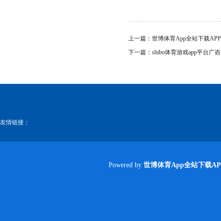
上一篇：
世博体育App全站下载AP
下一篇：
shibo体育游戏app平台广
友情链接：
Powered by
世博体育App全站下载AP