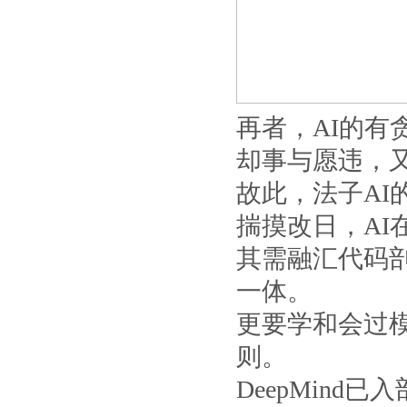
再者，AI的有
却事与愿违，
故此，法子AI
揣摸改日，A
其需融汇代码
一体。
更要学和会过
则。
DeepMin