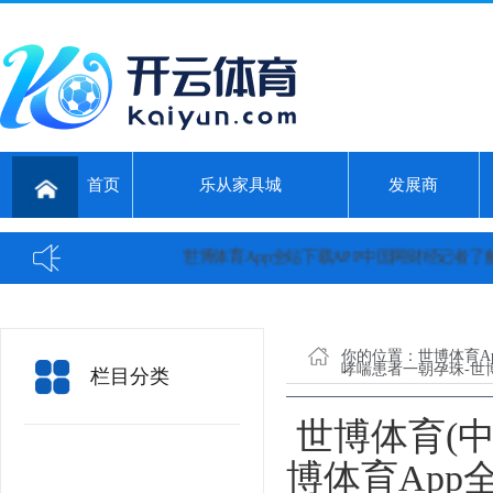
首页
乐从家具城
发展商
世博体育App全站下载APP中国网财经记者了解到-世博体
你的位置：
世博体育A
哮喘患者一朝孕珠-世博
栏目分类
世博体育(
博体育App