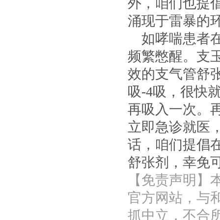
外，咱们也提
涌现于雷暴的
如哮喘患者
频繁憋醒。支
效的支气管舒
吸-4吸，很快
再吸入一次。
立即急诊就医，
话，咱们提倡在
舒张剂，幸免
【免责声明】本
官方网站，与
抓中立，不合