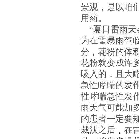
景观，是以咱
用药。
“夏日雷雨天
为在雷暴雨驾
分，花粉的体
花粉就变成许
吸入的，且大
急性哮喘的发
性哮喘急性发
雨天气可能加
的患者一定要
裁汰之后，在